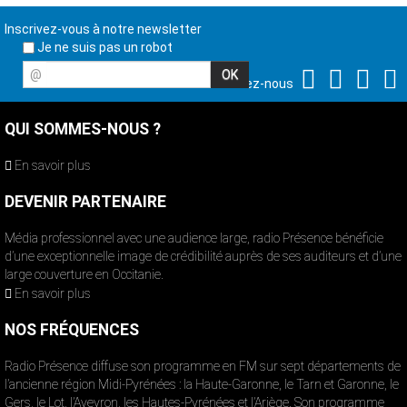
Inscrivez-vous à notre newsletter
Je ne suis pas un robot
@
Suivez-nous
QUI SOMMES-NOUS ?
En savoir plus
DEVENIR PARTENAIRE
Média professionnel avec une audience large, radio Présence bénéficie
d’une exceptionnelle image de crédibilité auprès de ses auditeurs et d’une
large couverture en Occitanie.
En savoir plus
NOS FRÉQUENCES
Radio Présence diffuse son programme en FM sur sept départements de
l’ancienne région Midi-Pyrénées : la Haute-Garonne, le Tarn et Garonne, le
Gers, le Lot, l’Aveyron, les Hautes-Pyrénées et l’Ariège. Son programme