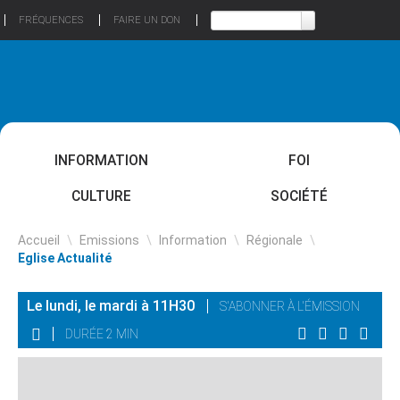
FRÉQUENCES
FAIRE UN DON
INFORMATION
FOI
CULTURE
SOCIÉTÉ
Accueil
\
Emissions
\
Information
\
Régionale
\
Eglise Actualité
Le lundi, le mardi à 11H30
S'ABONNER À L'ÉMISSION
DURÉE 2 MIN