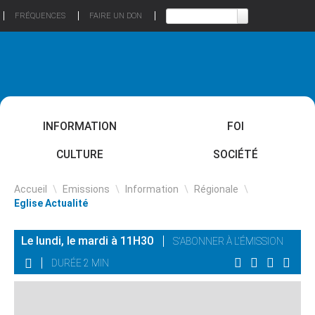
FRÉQUENCES
FAIRE UN DON
INFORMATION
FOI
CULTURE
SOCIÉTÉ
Accueil
\
Emissions
\
Information
\
Régionale
\
Eglise Actualité
Le lundi, le mardi à 11H30
S'ABONNER À L'ÉMISSION
DURÉE 2 MIN