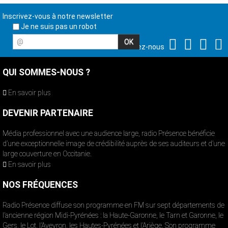
Inscrivez-vous à notre newsletter
Je ne suis pas un robot
@
Suivez-nous
QUI SOMMES-NOUS ?
En savoir plus
DEVENIR PARTENAIRE
Média professionnel avec une audience large, radio Présence bénéficie
d’une exceptionnelle image de crédibilité auprès de ses auditeurs et d’une
large couverture en Occitanie.
En savoir plus
NOS FRÉQUENCES
Radio Présence diffuse son programme en FM sur sept départements de
l’ancienne région Midi-Pyrénées : la Haute-Garonne, le Tarn et Garonne, le
Gers, le Lot, l’Aveyron, les Hautes-Pyrénées et l’Ariège. Son programme