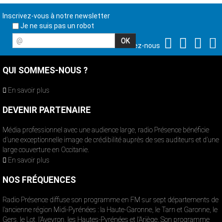
Inscrivez-vous à notre newsletter
Je ne suis pas un robot
@
Suivez-nous
QUI SOMMES-NOUS ?
En savoir plus
DEVENIR PARTENAIRE
Média professionnel avec une audience large, radio Présence bénéficie
d’une exceptionnelle image de crédibilité auprès de ses auditeurs et d’une
large couverture en Occitanie.
En savoir plus
NOS FRÉQUENCES
Radio Présence diffuse son programme en FM sur sept départements de
l’ancienne région Midi-Pyrénées : la Haute-Garonne, le Tarn et Garonne, le
Gers, le Lot, l’Aveyron, les Hautes-Pyrénées et l’Ariège. Son programme