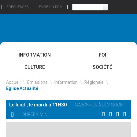
FRÉQUENCES
FAIRE UN DON
INFORMATION
FOI
CULTURE
SOCIÉTÉ
Accueil
\
Emissions
\
Information
\
Régionale
\
Eglise Actualité
Le lundi, le mardi à 11H30
S'ABONNER À L'ÉMISSION
DURÉE 2 MIN