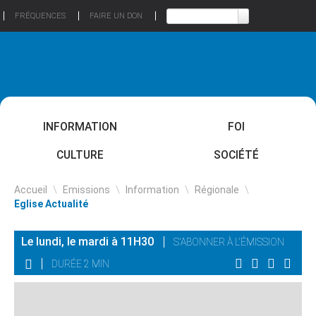
FRÉQUENCES
FAIRE UN DON
INFORMATION
FOI
CULTURE
SOCIÉTÉ
Accueil
\
Emissions
\
Information
\
Régionale
\
Eglise Actualité
Le lundi, le mardi à 11H30
S'ABONNER À L'ÉMISSION
DURÉE 2 MIN