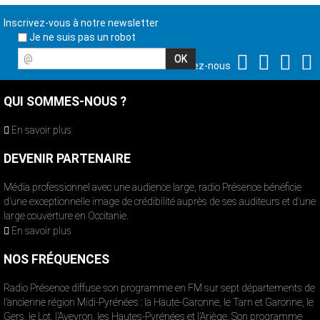
Inscrivez-vous à notre newsletter
Je ne suis pas un robot
@
Suivez-nous
QUI SOMMES-NOUS ?
En savoir plus
DEVENIR PARTENAIRE
Média professionnel avec une audience large, radio Présence bénéficie
d’une exceptionnelle image de crédibilité auprès de ses auditeurs et d’une
large couverture en Occitanie.
En savoir plus
NOS FRÉQUENCES
Radio Présence diffuse son programme en FM sur sept départements de
l’ancienne région Midi-Pyrénées : la Haute-Garonne, le Tarn et Garonne, le
Gers, le Lot, l’Aveyron, les Hautes-Pyrénées et l’Ariège. Son programme