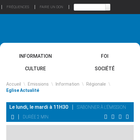
FRÉQUENCES
FAIRE UN DON
INFORMATION
FOI
CULTURE
SOCIÉTÉ
Accueil
\
Emissions
\
Information
\
Régionale
\
Eglise Actualité
Le lundi, le mardi à 11H30
S'ABONNER À L'ÉMISSION
DURÉE 2 MIN