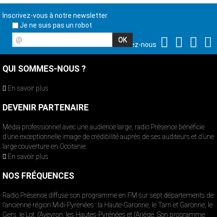
Inscrivez-vous à notre newsletter
Je ne suis pas un robot
@
Suivez-nous
QUI SOMMES-NOUS ?
En savoir plus
DEVENIR PARTENAIRE
Média professionnel avec une audience large, radio Présence bénéficie
d’une exceptionnelle image de crédibilité auprès de ses auditeurs et d’une
large couverture en Occitanie.
En savoir plus
NOS FRÉQUENCES
Radio Présence diffuse son programme en FM sur sept départements de
l’ancienne région Midi-Pyrénées : la Haute-Garonne, le Tarn et Garonne, le
Gers, le Lot, l’Aveyron, les Hautes-Pyrénées et l’Ariège. Son programme