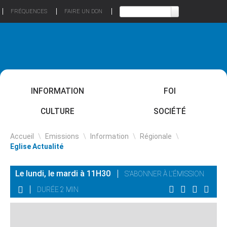
FRÉQUENCES
FAIRE UN DON
INFORMATION
FOI
CULTURE
SOCIÉTÉ
Accueil
\
Emissions
\
Information
\
Régionale
\
Eglise Actualité
Le lundi, le mardi à 11H30
S'ABONNER À L'ÉMISSION
DURÉE 2 MIN