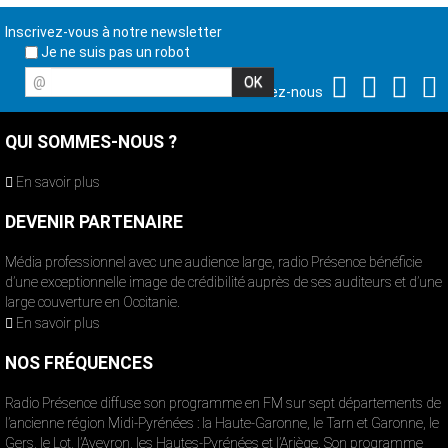
Inscrivez-vous à notre newsletter
Je ne suis pas un robot
@
Suivez-nous
QUI SOMMES-NOUS ?
En savoir plus
DEVENIR PARTENAIRE
Média professionnel avec une audience large, radio Présence bénéficie
d’une exceptionnelle image de crédibilité auprès de ses auditeurs et d’une
large couverture en Occitanie.
En savoir plus
NOS FRÉQUENCES
Radio Présence diffuse son programme en FM sur sept départements de
l’ancienne région Midi-Pyrénées : la Haute-Garonne, le Tarn et Garonne, le
Gers, le Lot, l’Aveyron, les Hautes-Pyrénées et l’Ariège. Son programme