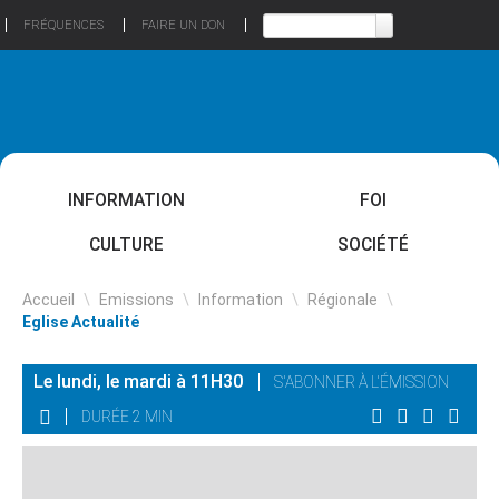
FRÉQUENCES
FAIRE UN DON
INFORMATION
FOI
CULTURE
SOCIÉTÉ
Accueil
\
Emissions
\
Information
\
Régionale
\
Eglise Actualité
Le lundi, le mardi à 11H30
S'ABONNER À L'ÉMISSION
DURÉE 2 MIN