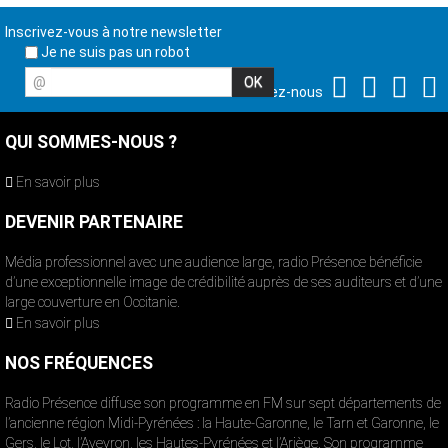
Inscrivez-vous à notre newsletter
Je ne suis pas un robot
@
Suivez-nous
QUI SOMMES-NOUS ?
En savoir plus
DEVENIR PARTENAIRE
Média professionnel avec une audience large, radio Présence bénéficie
d’une exceptionnelle image de crédibilité auprès de ses auditeurs et d’une
large couverture en Occitanie.
En savoir plus
NOS FRÉQUENCES
Radio Présence diffuse son programme en FM sur sept départements de
l’ancienne région Midi-Pyrénées : la Haute-Garonne, le Tarn et Garonne, le
Gers, le Lot, l’Aveyron, les Hautes-Pyrénées et l’Ariège. Son programme