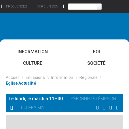
FRÉQUENCES
FAIRE UN DON
INFORMATION
FOI
CULTURE
SOCIÉTÉ
Accueil
\
Emissions
\
Information
\
Régionale
\
Eglise Actualité
Le lundi, le mardi à 11H30
S'ABONNER À L'ÉMISSION
DURÉE 2 MIN