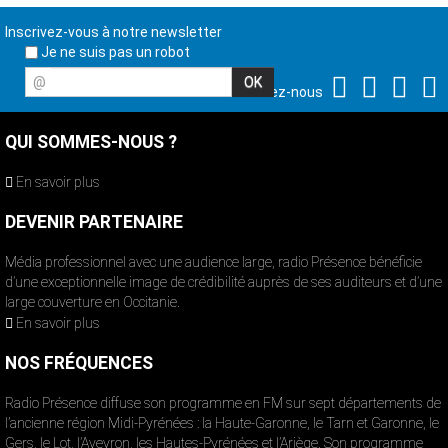
Inscrivez-vous à notre newsletter
Je ne suis pas un robot
@
Suivez-nous
QUI SOMMES-NOUS ?
En savoir plus
DEVENIR PARTENAIRE
Média professionnel avec une audience large, radio Présence bénéficie
d’une exceptionnelle image de crédibilité auprès de ses auditeurs et d’une
large couverture en Occitanie.
En savoir plus
NOS FRÉQUENCES
Radio Présence diffuse son programme en FM sur sept départements de
l’ancienne région Midi-Pyrénées : la Haute-Garonne, le Tarn et Garonne, le
Gers, le Lot, l’Aveyron, les Hautes-Pyrénées et l’Ariège. Son programme