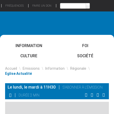
FRÉQUENCES
FAIRE UN DON
INFORMATION
FOI
CULTURE
SOCIÉTÉ
Accueil
\
Emissions
\
Information
\
Régionale
\
Eglise Actualité
Le lundi, le mardi à 11H30
S'ABONNER À L'ÉMISSION
DURÉE 2 MIN