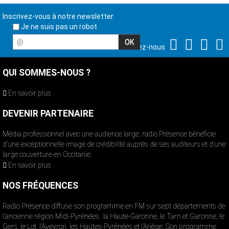
Inscrivez-vous à notre newsletter
Je ne suis pas un robot
@
Suivez-nous
QUI SOMMES-NOUS ?
En savoir plus
DEVENIR PARTENAIRE
Média professionnel avec une audience large, radio Présence bénéficie
d’une exceptionnelle image de crédibilité auprès de ses auditeurs et d’une
large couverture en Occitanie.
En savoir plus
NOS FRÉQUENCES
Radio Présence diffuse son programme en FM sur sept départements de
l’ancienne région Midi-Pyrénées : la Haute-Garonne, le Tarn et Garonne, le
Gers, le Lot, l’Aveyron, les Hautes-Pyrénées et l’Ariège. Son programme