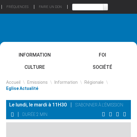
FRÉQUENCES
FAIRE UN DON
INFORMATION
FOI
CULTURE
SOCIÉTÉ
Accueil
\
Emissions
\
Information
\
Régionale
\
Eglise Actualité
Le lundi, le mardi à 11H30
S'ABONNER À L'ÉMISSION
DURÉE 2 MIN