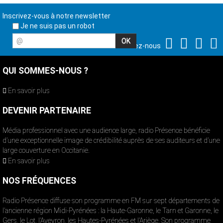
Inscrivez-vous à notre newsletter
Je ne suis pas un robot
@
Suivez-nous
QUI SOMMES-NOUS ?
En savoir plus
DEVENIR PARTENAIRE
Média professionnel avec une audience large, radio Présence bénéficie
d’une exceptionnelle image de crédibilité auprès de ses auditeurs et d’une
large couverture en Occitanie.
En savoir plus
NOS FRÉQUENCES
Radio Présence diffuse son programme en FM sur sept départements de
l’ancienne région Midi-Pyrénées : la Haute-Garonne, le Tarn et Garonne, le
Gers, le Lot, l’Aveyron, les Hautes-Pyrénées et l’Ariège. Son programme