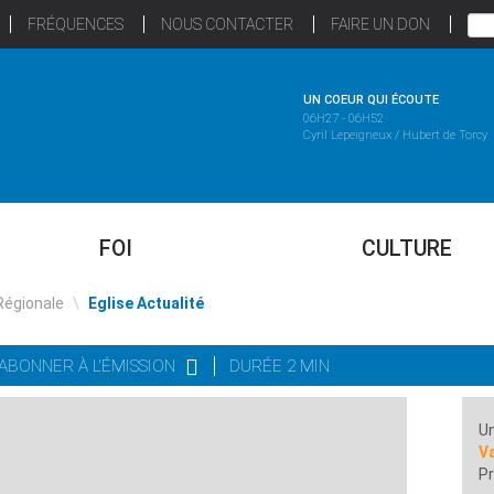
FRÉQUENCES
NOUS CONTACTER
FAIRE UN DON
UN COEUR QUI ÉCOUTE
06H27 - 06H52
Cyril Lepeigneux / Hubert de Torcy
FOI
CULTURE
Régionale
\
Eglise Actualité
'ABONNER À L'ÉMISSION
DURÉE 2 MIN
Un
Va
Pr