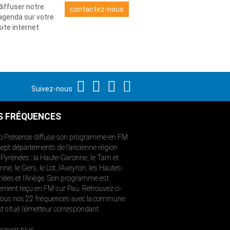
diffuser notre
contactez-nous
agenda sur votre
site internet
Suivez-nous
S FRÉQUENCES
o Présence diffuse son programme en FM
sept départements de l’ancienne région
-Pyrénées : la Haute-Garonne, le Tarn et
ne, le Gers, le Lot, l’Aveyron, les Hautes-
nées et l’Ariège. Son programme est
ement reçu en FM sur Pau. Retrouvez ci-
ous nos 22 fréquences avec la commune
st situé l’émetteur correspondant.
savoir plus