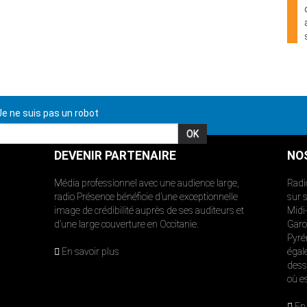
e ne suis pas un robot
DEVENIR PARTENAIRE
NO
Média professionnel avec une audience large,
Radi
radio Présence bénéficie d’une exceptionnelle
sur 
image de crédibilité auprès de ses auditeurs et
Midi
d’une large couverture en Occitanie.
Garon
Pyré
En savoir plus
égal
dess
où e
En 