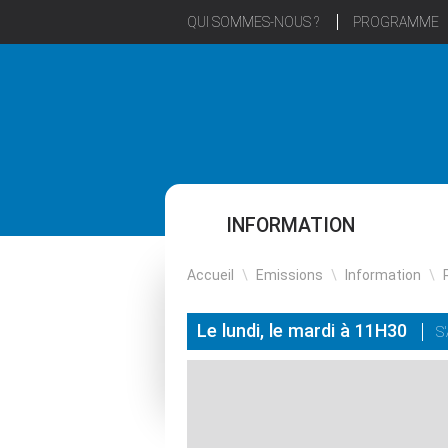
QUI SOMMES-NOUS ?
PROGRAMME
INFORMATION
Accueil
\
Emissions
\
Information
\
Le lundi, le mardi à 11H30
S