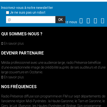
Inscrivez-vous à notre newsletter
Je ne suis pas un robot
@
Suivez-nous
QUI SOMMES-NOUS ?
En savoir plus
DEVENIR PARTENAIRE
Média professionnel avec une audience large, radio Présence bénéficie
d’une exceptionnelle image de crédibilité auprès de ses auditeurs et d’une
large couverture en Occitanie.
En savoir plus
NOS FRÉQUENCES
Radio Présence diffuse son programme en FM sur sept départements de
l’ancienne région Midi-Pyrénées : la Haute-Garonne, le Tarn et Garonne, le
Gers, le Lot, l’Aveyron, les Hautes-Pyrénées et l’Ariège. Son programme