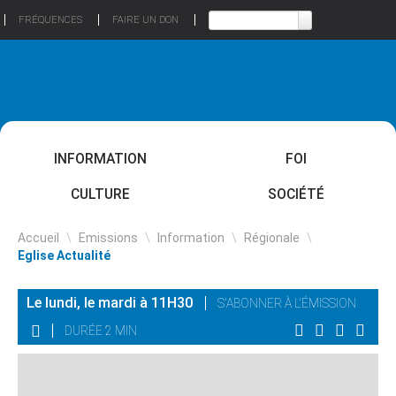
FRÉQUENCES
FAIRE UN DON
INFORMATION
FOI
CULTURE
SOCIÉTÉ
Accueil
\
Emissions
\
Information
\
Régionale
\
Eglise Actualité
Le lundi, le mardi à 11H30
S'ABONNER À L'ÉMISSION
DURÉE 2 MIN