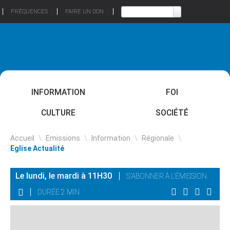
FRÉQUENCES
FAIRE UN DON
INFORMATION
FOI
CULTURE
SOCIÉTÉ
Accueil
\
Emissions
\
Information
\
Régionale
\
Eglise Actualité
Le lundi, le mardi à 11H30
S'ABONNER À L'ÉMISSION
DURÉE 2 MIN