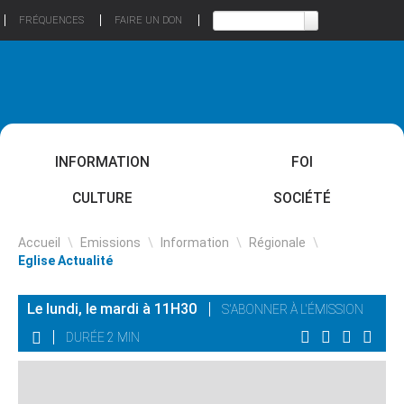
FRÉQUENCES
FAIRE UN DON
INFORMATION
FOI
CULTURE
SOCIÉTÉ
Accueil
\
Emissions
\
Information
\
Régionale
\
Eglise Actualité
Le lundi, le mardi à 11H30
S'ABONNER À L'ÉMISSION
DURÉE 2 MIN