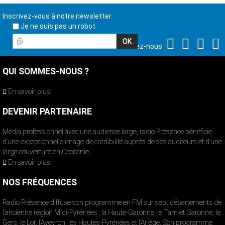
Inscrivez-vous à notre newsletter
Je ne suis pas un robot
@
Suivez-nous
QUI SOMMES-NOUS ?
En savoir plus
DEVENIR PARTENAIRE
Média professionnel avec une audience large, radio Présence bénéficie
d’une exceptionnelle image de crédibilité auprès de ses auditeurs et d’une
large couverture en Occitanie.
En savoir plus
NOS FRÉQUENCES
Radio Présence diffuse son programme en FM sur sept départements de
l’ancienne région Midi-Pyrénées : la Haute-Garonne, le Tarn et Garonne, le
Gers, le Lot, l’Aveyron, les Hautes-Pyrénées et l’Ariège. Son programme