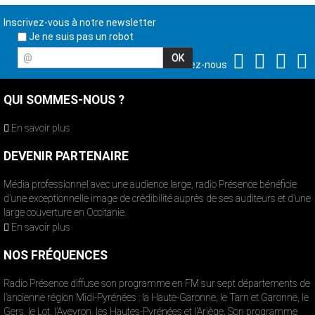
Inscrivez-vous à notre newsletter
Je ne suis pas un robot
@
Suivez-nous
QUI SOMMES-NOUS ?
En savoir plus
DEVENIR PARTENAIRE
Média professionnel avec une audience large, radio Présence bénéficie
d’une exceptionnelle image de crédibilité auprès de ses auditeurs et d’une
large couverture en Occitanie.
En savoir plus
NOS FRÉQUENCES
Radio Présence diffuse son programme en FM sur sept départements de
l’ancienne région Midi-Pyrénées : la Haute-Garonne, le Tarn et Garonne, le
Gers, le Lot, l’Aveyron, les Hautes-Pyrénées et l’Ariège. Son programme