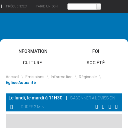
FRÉQUENCES
FAIRE UN DON
INFORMATION
FOI
CULTURE
SOCIÉTÉ
Accueil
\
Emissions
\
Information
\
Régionale
\
Eglise Actualité
Le lundi, le mardi à 11H30
S'ABONNER À L'ÉMISSION
DURÉE 2 MIN