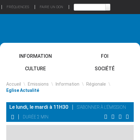
FRÉQUENCES
FAIRE UN DON
INFORMATION
FOI
CULTURE
SOCIÉTÉ
Accueil
\
Emissions
\
Information
\
Régionale
\
Eglise Actualité
Le lundi, le mardi à 11H30
S'ABONNER À L'ÉMISSION
DURÉE 2 MIN