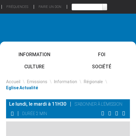
FRÉQUENCES
FAIRE UN DON
INFORMATION
FOI
CULTURE
SOCIÉTÉ
Accueil
\
Emissions
\
Information
\
Régionale
\
Eglise Actualité
Le lundi, le mardi à 11H30
S'ABONNER À L'ÉMISSION
DURÉE 2 MIN