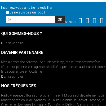
Inscrivez-vous à notre newsletter
Je ne suis pas un robot
@
Suivez-nous
QUI SOMMES-NOUS ?
En savoir plus
DEVENIR PARTENAIRE
Média professionnel avec une audience large, radio Présence bénéficie
d’une exceptionnelle image de crédibilité auprès de ses auditeurs et d’une
large couverture en Occitanie.
En savoir plus
NOS FRÉQUENCES
Radio Présence diffuse son programme en FM sur sept départements de
l’ancienne région Midi-Pyrénées : la Haute-Garonne, le Tarn et Garonne, le
Gers, le Lot, l’Aveyron, les Hautes-Pyrénées et l’Ariège. Son programme