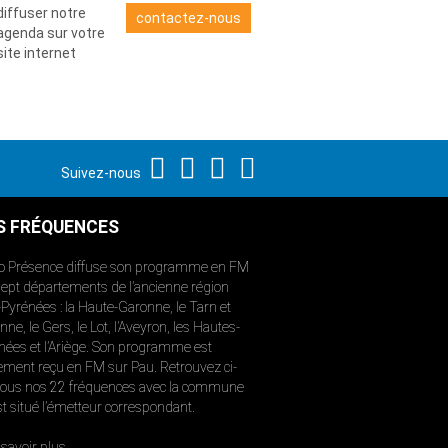
diffuser notre
contactez-nous
agenda sur votre
site internet
Suivez-nous
S FRÉQUENCES
o Présence diffuse son programme en FM
sept départements de l’ancienne région
-Pyrénées : la Haute-Garonne, le Tarn et
ne, le Gers, le Lot, l’Aveyron, les Hautes-
nées et l’Ariège. Son programme est
ement reçu en FM sur Pau. Retrouvez ci-
ous nos 22 fréquences avec la commune
st situé l’émetteur correspondant.
savoir plus