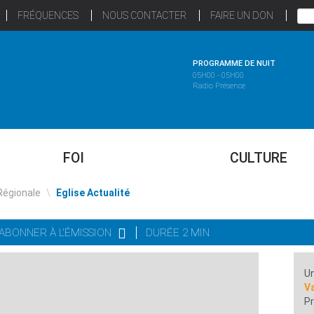
FRÉQUENCES
NOUS CONTACTER
FAIRE UN DON
PROGRAMME DE NUIT
05H00 - 05H00
Radio Présence
FOI
CULTURE
Régionale
\
Eglise Actualité
'ABONNER À L'ÉMISSION
DURÉE 2 MIN
Un
Va
Pr