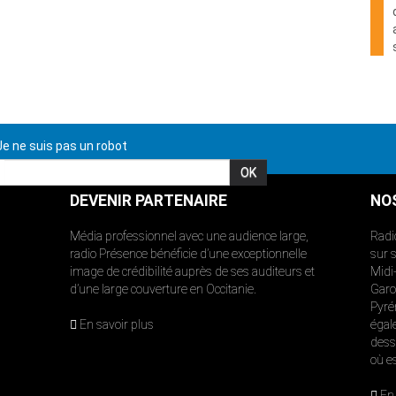
e ne suis pas un robot
DEVENIR PARTENAIRE
NO
Média professionnel avec une audience large,
Radi
radio Présence bénéficie d’une exceptionnelle
sur 
image de crédibilité auprès de ses auditeurs et
Midi
d’une large couverture en Occitanie.
Garon
Pyré
En savoir plus
égal
dess
où e
En 