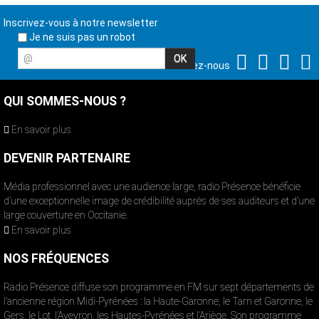
Inscrivez-vous à notre newsletter
Je ne suis pas un robot
@
Suivez-nous
QUI SOMMES-NOUS ?
En savoir plus
DEVENIR PARTENAIRE
Média professionnel avec une audience large, radio Présence bénéficie
d’une exceptionnelle image de crédibilité auprès de ses auditeurs et d’une
large couverture en Occitanie.
En savoir plus
NOS FRÉQUENCES
Radio Présence diffuse son programme en FM sur sept départements de
l’ancienne région Midi-Pyrénées : la Haute-Garonne, le Tarn et Garonne, le
Gers, le Lot, l’Aveyron, les Hautes-Pyrénées et l’Ariège. Son programme