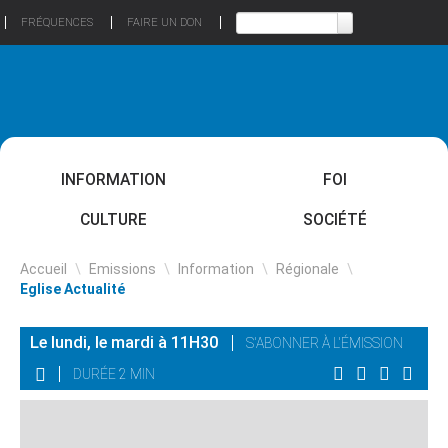
FRÉQUENCES
FAIRE UN DON
INFORMATION
FOI
CULTURE
SOCIÉTÉ
Accueil
\
Emissions
\
Information
\
Régionale
\
Eglise Actualité
Le lundi, le mardi à 11H30
S'ABONNER À L'ÉMISSION
DURÉE 2 MIN