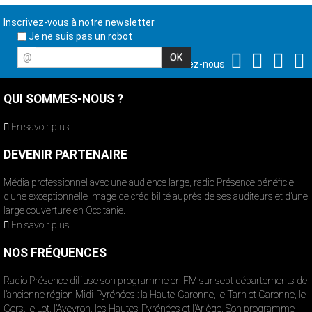
Inscrivez-vous à notre newsletter
Je ne suis pas un robot
@
Suivez-nous
QUI SOMMES-NOUS ?
En savoir plus
DEVENIR PARTENAIRE
Média professionnel avec une audience large, radio Présence bénéficie
d’une exceptionnelle image de crédibilité auprès de ses auditeurs et d’une
large couverture en Occitanie.
En savoir plus
NOS FRÉQUENCES
Radio Présence diffuse son programme en FM sur sept départements de
l’ancienne région Midi-Pyrénées : la Haute-Garonne, le Tarn et Garonne, le
Gers, le Lot, l’Aveyron, les Hautes-Pyrénées et l’Ariège. Son programme