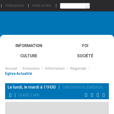
FRÉQUENCES
FAIRE UN DON
INFORMATION
FOI
CULTURE
SOCIÉTÉ
Accueil
\
Emissions
\
Information
\
Régionale
\
Eglise Actualité
Le lundi, le mardi à 11H30
S'ABONNER À L'ÉMISSION
DURÉE 2 MIN