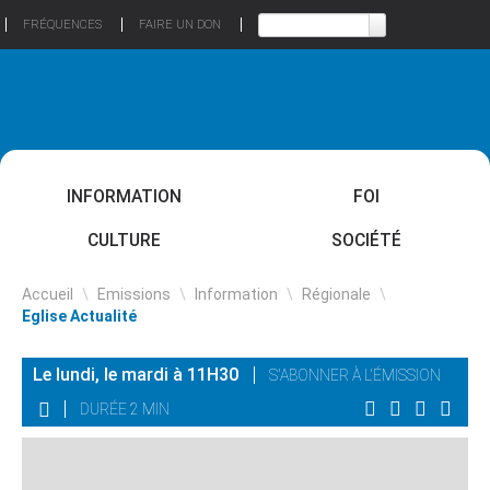
FRÉQUENCES
FAIRE UN DON
INFORMATION
FOI
CULTURE
SOCIÉTÉ
Accueil
\
Emissions
\
Information
\
Régionale
\
Eglise Actualité
Le lundi, le mardi à 11H30
S'ABONNER À L'ÉMISSION
DURÉE 2 MIN