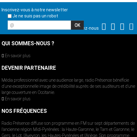
Inscrivez-vous à notre newsletter
Je ne suis pas un robot
@
Suivez-nous
QUI SOMMES-NOUS ?
En savoir plus
DEVENIR PARTENAIRE
Média professionnel avec une audience large, radio Présence bénéficie
d’une exceptionnelle image de crédibilité auprès de ses auditeurs et d’une
large couverture en Occitanie.
En savoir plus
NOS FRÉQUENCES
Radio Présence diffuse son programme en FM sur sept départements de
l’ancienne région Midi-Pyrénées : la Haute-Garonne, le Tarn et Garonne, le
Gers, le Lot, l’Aveyron, les Hautes-Pyrénées et l’Ariège. Son programme