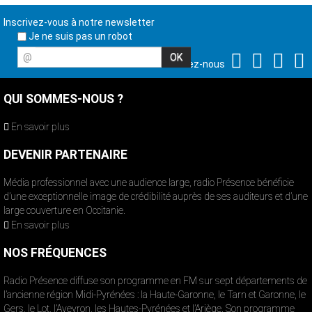
Inscrivez-vous à notre newsletter
Je ne suis pas un robot
@
Suivez-nous
QUI SOMMES-NOUS ?
En savoir plus
DEVENIR PARTENAIRE
Média professionnel avec une audience large, radio Présence bénéficie
d’une exceptionnelle image de crédibilité auprès de ses auditeurs et d’une
large couverture en Occitanie.
En savoir plus
NOS FRÉQUENCES
Radio Présence diffuse son programme en FM sur sept départements de
l’ancienne région Midi-Pyrénées : la Haute-Garonne, le Tarn et Garonne, le
Gers, le Lot, l’Aveyron, les Hautes-Pyrénées et l’Ariège. Son programme