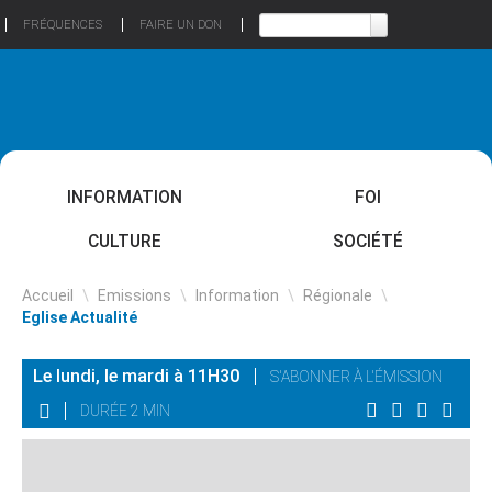
FRÉQUENCES
FAIRE UN DON
INFORMATION
FOI
CULTURE
SOCIÉTÉ
Accueil
\
Emissions
\
Information
\
Régionale
\
Eglise Actualité
Le lundi, le mardi à 11H30
S'ABONNER À L'ÉMISSION
DURÉE 2 MIN