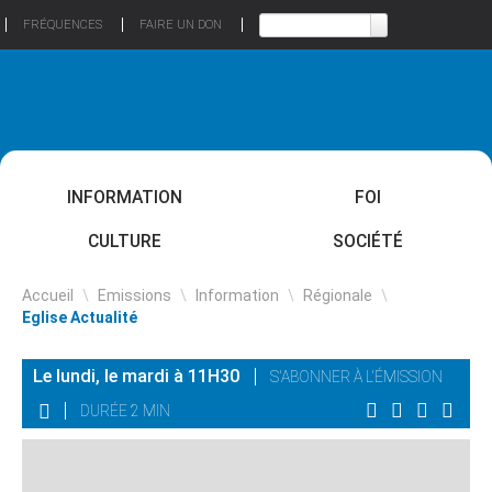
FRÉQUENCES
FAIRE UN DON
INFORMATION
FOI
CULTURE
SOCIÉTÉ
Accueil
\
Emissions
\
Information
\
Régionale
\
Eglise Actualité
Le lundi, le mardi à 11H30
S'ABONNER À L'ÉMISSION
DURÉE 2 MIN