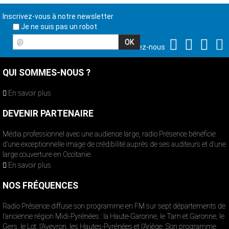
Inscrivez-vous à notre newsletter
Je ne suis pas un robot
@
Suivez-nous
QUI SOMMES-NOUS ?
En savoir plus
DEVENIR PARTENAIRE
Média professionnel avec une audience large, radio Présence bénéficie
d’une exceptionnelle image de crédibilité auprès de ses auditeurs et d’une
large couverture en Occitanie.
En savoir plus
NOS FRÉQUENCES
Radio Présence diffuse son programme en FM sur sept départements de
l’ancienne région Midi-Pyrénées : la Haute-Garonne, le Tarn et Garonne, le
Gers, le Lot, l’Aveyron, les Hautes-Pyrénées et l’Ariège. Son programme