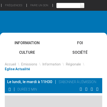
FRÉQUENCES
FAIRE UN DON
INFORMATION
FOI
CULTURE
SOCIÉTÉ
Accueil
\
Emissions
\
Information
\
Régionale
\
Eglise Actualité
Le lundi, le mardi à 11H30
S'ABONNER À L'ÉMISSION
DURÉE 2 MIN