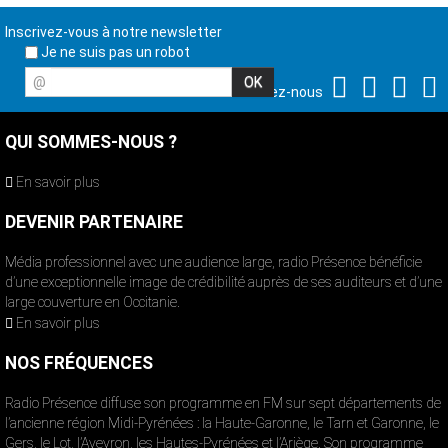
Inscrivez-vous à notre newsletter
Je ne suis pas un robot
@
Suivez-nous
QUI SOMMES-NOUS ?
En savoir plus
DEVENIR PARTENAIRE
Média professionnel avec une audience large, radio Présence bénéficie
d’une exceptionnelle image de crédibilité auprès de ses auditeurs et d’une
large couverture en Occitanie.
En savoir plus
NOS FRÉQUENCES
Radio Présence diffuse son programme en FM sur sept départements de
l’ancienne région Midi-Pyrénées : la Haute-Garonne, le Tarn et Garonne, le
Gers, le Lot, l’Aveyron, les Hautes-Pyrénées et l’Ariège. Son programme