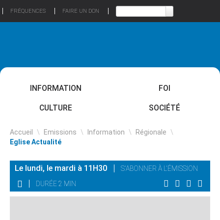
FRÉQUENCES
FAIRE UN DON
INFORMATION
FOI
CULTURE
SOCIÉTÉ
Accueil
\
Emissions
\
Information
\
Régionale
\
Eglise Actualité
Le lundi, le mardi à 11H30
S'ABONNER À L'ÉMISSION
DURÉE 2 MIN