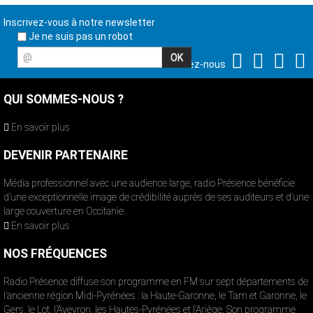
Inscrivez-vous à notre newsletter
Je ne suis pas un robot
@
Suivez-nous
QUI SOMMES-NOUS ?
En savoir plus
DEVENIR PARTENAIRE
Média professionnel avec une audience large, radio Présence bénéficie
d’une exceptionnelle image de crédibilité auprès de ses auditeurs et d’une
large couverture en Occitanie.
En savoir plus
NOS FRÉQUENCES
Radio Présence diffuse son programme en FM sur sept départements de
l’ancienne région Midi-Pyrénées : la Haute-Garonne, le Tarn et Garonne, le
Gers, le Lot, l’Aveyron, les Hautes-Pyrénées et l’Ariège. Son programme