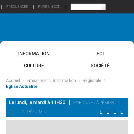
FRÉQUENCES
FAIRE UN DON
INFORMATION
FOI
CULTURE
SOCIÉTÉ
Accueil
\
Emissions
\
Information
\
Régionale
\
Eglise Actualité
Le lundi, le mardi à 11H30
S'ABONNER À L'ÉMISSION
DURÉE 2 MIN