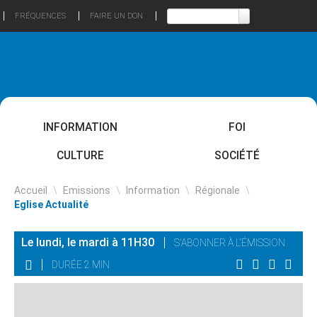
FRÉQUENCES
FAIRE UN DON
INFORMATION
FOI
CULTURE
SOCIÉTÉ
Accueil
\
Emissions
\
Information
\
Régionale
\
Eglise Actualité
Le lundi, le mardi à 11H30
S'ABONNER À L'ÉMISSION
DURÉE 2 MIN