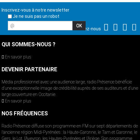
Inscrivez-vous à notre newsletter
Je ne suis pas un robot
@
Suivez-nous
QUI SOMMES-NOUS ?
En savoir plus
DEVENIR PARTENAIRE
Média professionnel avec une audience large, radio Présence bénéficie
d’une exceptionnelle image de crédibilité auprès de ses auditeurs et d’une
large couverture en Occitanie.
En savoir plus
NOS FRÉQUENCES
Radio Présence diffuse son programme en FM sur sept départements de
l’ancienne région Midi-Pyrénées : la Haute-Garonne, le Tarn et Garonne, le
Gers, le Lot, l’Aveyron, les Hautes-Pyrénées et l’Ariège. Son programme