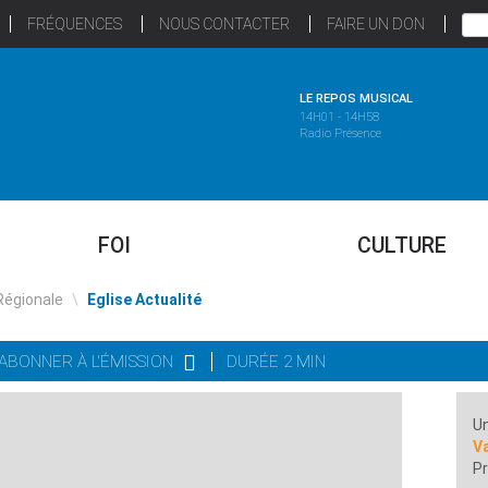
FRÉQUENCES
NOUS CONTACTER
FAIRE UN DON
LE REPOS MUSICAL
14H01 - 14H58
Radio Présence
FOI
CULTURE
Régionale
\
Eglise Actualité
'ABONNER À L'ÉMISSION
DURÉE 2 MIN
Un
Va
Pr