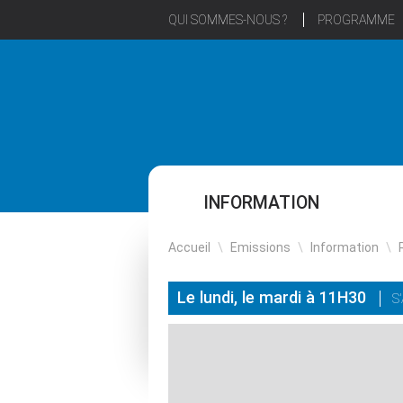
QUI SOMMES-NOUS ?
PROGRAMME
INFORMATION
Accueil
\
Emissions
\
Information
\
Le lundi, le mardi à 11H30
S