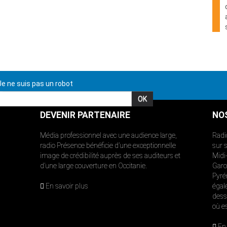
e ne suis pas un robot
DEVENIR PARTENAIRE
NO
Média professionnel avec une audience large,
Radi
radio Présence bénéficie d’une exceptionnelle
sur 
image de crédibilité auprès de ses auditeurs et
Midi
d’une large couverture en Occitanie.
Garon
Pyré
En savoir plus
égal
dess
où e
En 