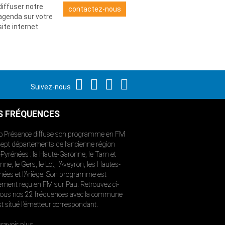
diffuser notre
contactez-nous
agenda sur votre
site internet
Suivez-nous
S FRÉQUENCES
o Présence diffuse son programme en FM
sept départements de l’ancienne région
-Pyrénées : la Haute-Garonne, le Tarn et
ne, le Gers, le Lot, l’Aveyron, les Hautes-
nées et l’Ariège. Son programme est
ement reçu en FM sur Pau. Retrouvez ci-
ous nos 22 fréquences avec la commune
st situé l’émetteur correspondant.
savoir plus