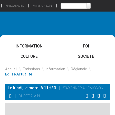
FRÉQUENCES
FAIRE UN DON
INFORMATION
FOI
CULTURE
SOCIÉTÉ
Accueil
\
Emissions
\
Information
\
Régionale
\
Eglise Actualité
Le lundi, le mardi à 11H30
S'ABONNER À L'ÉMISSION
DURÉE 2 MIN