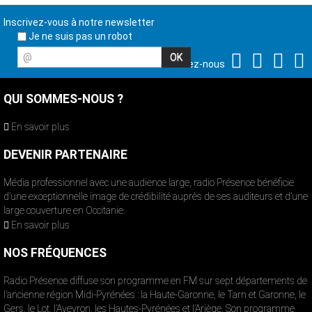
Inscrivez-vous à notre newsletter
Je ne suis pas un robot
@
Suivez-nous
QUI SOMMES-NOUS ?
En savoir plus
DEVENIR PARTENAIRE
Média professionnel avec une audience large, radio Présence bénéficie
d’une exceptionnelle image de crédibilité auprès de ses auditeurs et d’une
large couverture en Occitanie.
En savoir plus
NOS FRÉQUENCES
Radio Présence diffuse son programme en FM sur sept départements de
l’ancienne région Midi-Pyrénées : la Haute-Garonne, le Tarn et Garonne, le
Gers, le Lot, l’Aveyron, les Hautes-Pyrénées et l’Ariège. Son programme