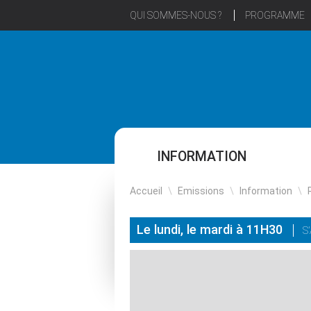
QUI SOMMES-NOUS ?
PROGRAMME
INFORMATION
Accueil
\
Emissions
\
Information
\
Le lundi, le mardi à 11H30
S