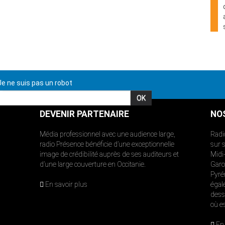
e ne suis pas un robot
DEVENIR PARTENAIRE
NO
Média professionnel avec une audience large,
Radi
radio Présence bénéficie d’une exceptionnelle
sur 
image de crédibilité auprès de ses auditeurs et
Midi
d’une large couverture en Occitanie.
Garon
Pyré
En savoir plus
égal
dess
où e
En 