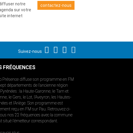
diffuser notre
contactez-nous
agenda sur votre
site internet
Suivez-nous
S FRÉQUENCES
o Présence diffuse son programme en FM
sept départements de l’ancienne région
-Pyrénées : la Haute-Garonne, le Tarn et
ne, le Gers, le Lot, l’Aveyron, les Hautes-
nées et l’Ariège. Son programme est
ement reçu en FM sur Pau. Retrouvez ci-
ous nos 22 fréquences avec la commune
st situé l’émetteur correspondant.
savoir plus