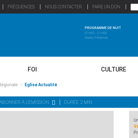
FRÉQUENCES
NOUS CONTACTER
FAIRE UN DON
PROGRAMME DE NUIT
01H00 - 01H00
Radio Présence
FOI
CULTURE
Régionale
\
Eglise Actualité
'ABONNER À L'ÉMISSION
DURÉE 2 MIN
Un
Va
Pr