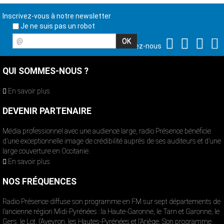
Inscrivez-vous à notre newsletter
Je ne suis pas un robot
@
Suivez-nous
QUI SOMMES-NOUS ?
En savoir plus
DEVENIR PARTENAIRE
Média professionnel avec une audience large, radio Présence bénéficie
d’une exceptionnelle image de crédibilité auprès de ses auditeurs et d’une
large couverture en Occitanie.
En savoir plus
NOS FRÉQUENCES
Radio Présence diffuse son programme en FM sur sept départements de
l’ancienne région Midi-Pyrénées : la Haute-Garonne, le Tarn et Garonne, le
Gers, le Lot, l’Aveyron, les Hautes-Pyrénées et l’Ariège. Son programme