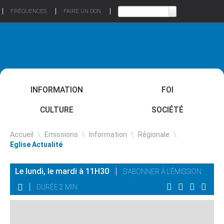
FRÉQUENCES
FAIRE UN DON
INFORMATION
FOI
CULTURE
SOCIÉTÉ
Accueil
\
Emissions
\
Information
\
Régionale
\
Eglise Actualité
Le lundi, le mardi à 11H30
S'ABONNER À L'ÉMISSION
DURÉE 2 MIN