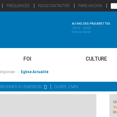
FRÉQUENCES
NOUS CONTACTER
FAIRE UN DON
AU RAS DES PÂQUERETTES
13H10 - 13H20
Etienne Dahler
FOI
CULTURE
Régionale
\
Eglise Actualité
'ABONNER À L'ÉMISSION
DURÉE 2 MIN
Un
Va
Pr