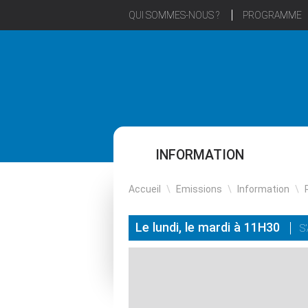
QUI SOMMES-NOUS ?
PROGRAMME
INFORMATION
Accueil
\
Emissions
\
Information
\
Le lundi, le mardi à 11H30
S