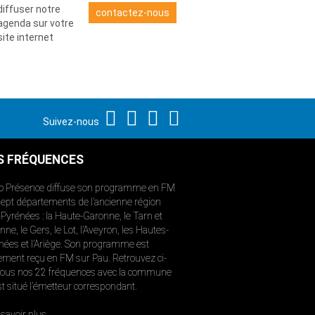
diffuser notre
contactez-nous
agenda sur votre
site internet
Suivez-nous
S FRÉQUENCES
o Présence diffuse son programme en FM
sept départements de l’ancienne région
-Pyrénées : la Haute-Garonne, le Tarn et
ne, le Gers, le Lot, l’Aveyron, les Hautes-
nées et l’Ariège. Son programme est
ement reçu en FM sur Pau. Retrouvez ci-
ous nos 22 fréquences avec la commune
st situé l’émetteur correspondant.
savoir plus