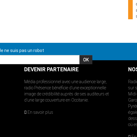
e ne suis pas un robot
DEVENIR PARTENAIRE
NO
Média professionnel avec une audience large,
Radi
radio Présence bénéficie d’une exceptionnelle
sur 
image de crédibilité auprès de ses auditeurs et
Midi
d’une large couverture en Occitanie.
Garon
Pyré
En savoir plus
égal
dess
où e
En 