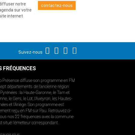
diffuser notre
contactez-nous
agenda sur votre
site internet
Suivez-nous
S FRÉQUENCES
o Présence diffuse son programme en FM
sept départements de l’ancienne région
-Pyrénées : la Haute-Garonne, le Tarn et
ne, le Gers, le Lot, l’Aveyron, les Hautes-
nées et l’Ariège. Son programme est
ement reçu en FM sur Pau. Retrouvez ci-
ous nos 22 fréquences avec la commune
st situé l’émetteur correspondant.
savoir plus