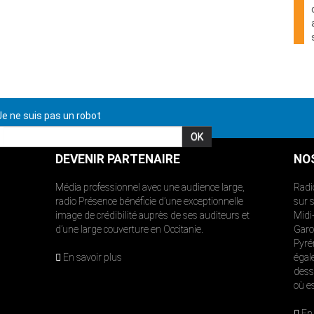
e ne suis pas un robot
DEVENIR PARTENAIRE
NO
Média professionnel avec une audience large,
Radi
radio Présence bénéficie d’une exceptionnelle
sur 
image de crédibilité auprès de ses auditeurs et
Midi
d’une large couverture en Occitanie.
Garon
Pyré
En savoir plus
égal
dess
où e
En 