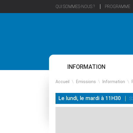
QUI SOMMES-NOUS ?
PROGRAMME
INFORMATION
Accueil
\
Emissions
\
Information
\
Le lundi, le mardi à 11H30
S