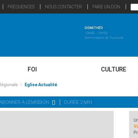
FRÉQUENCES
NOUS CONTACTER
FAIRE UN DON
DOMITHÉO
19H43 - 19H55
Dominicains de Toulouse
FOI
CULTURE
Régionale
\
Eglise Actualité
'ABONNER À L'ÉMISSION
DURÉE 2 MIN
Un
Va
Pr