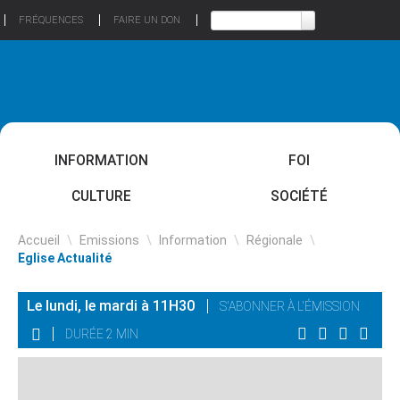
FRÉQUENCES
FAIRE UN DON
INFORMATION
FOI
CULTURE
SOCIÉTÉ
Accueil
\
Emissions
\
Information
\
Régionale
\
Eglise Actualité
Le lundi, le mardi à 11H30
S'ABONNER À L'ÉMISSION
DURÉE 2 MIN