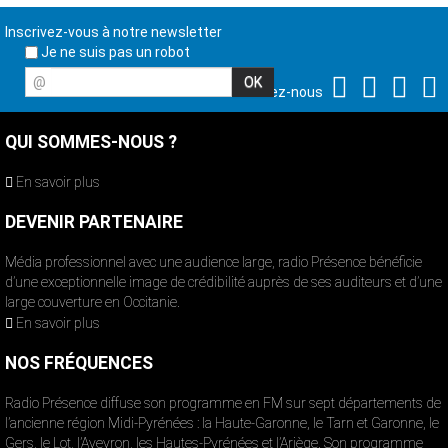
Inscrivez-vous à notre newsletter
Je ne suis pas un robot
@
Suivez-nous
QUI SOMMES-NOUS ?
En savoir plus
DEVENIR PARTENAIRE
Média professionnel avec une audience large, radio Présence bénéficie
d’une exceptionnelle image de crédibilité auprès de ses auditeurs et d’une
large couverture en Occitanie.
En savoir plus
NOS FRÉQUENCES
Radio Présence diffuse son programme en FM sur sept départements de
l’ancienne région Midi-Pyrénées : la Haute-Garonne, le Tarn et Garonne, le
Gers, le Lot, l’Aveyron, les Hautes-Pyrénées et l’Ariège. Son programme