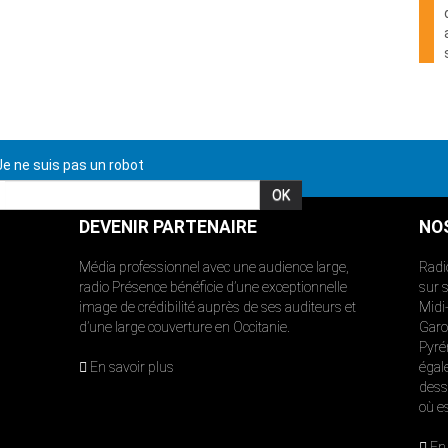
e ne suis pas un robot
DEVENIR PARTENAIRE
NO
Média professionnel avec une audience large,
Radi
radio Présence bénéficie d’une exceptionnelle
sur 
image de crédibilité auprès de ses auditeurs et
Midi
d’une large couverture en Occitanie.
Garon
Pyré
En savoir plus
égal
dess
où e
En 