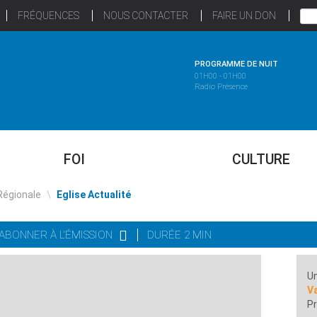
FRÉQUENCES
NOUS CONTACTER
FAIRE UN DON
PROGRAMME DE NUIT
01H00 - 01H00
Radio Présence
FOI
CULTURE
Régionale
\
Eglise Actualité
'ABONNER À L'ÉMISSION
DURÉE 2 MIN
Un
Va
Pr