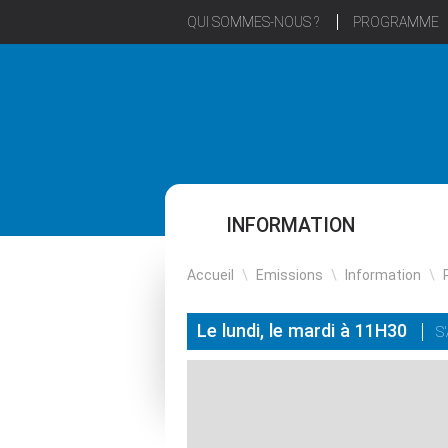
QUI SOMMES-NOUS ?
PROGRAMME
INFORMATION
Accueil
\
Emissions
\
Information
\
Le lundi, le mardi à 11H30
S