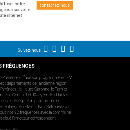
diffuser notre
contactez-nous
agenda sur votre
site internet
Suivez-nous
S FRÉQUENCES
o Présence diffuse son programme en FM
sept départements de l’ancienne région
-Pyrénées : la Haute-Garonne, le Tarn et
ne, le Gers, le Lot, l’Aveyron, les Hautes-
nées et l’Ariège. Son programme est
ement reçu en FM sur Pau. Retrouvez ci-
ous nos 22 fréquences avec la commune
st situé l’émetteur correspondant.
savoir plus