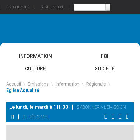
FRÉQUENCES
FAIRE UN DON
INFORMATION
FOI
CULTURE
SOCIÉTÉ
Accueil
\
Emissions
\
Information
\
Régionale
\
Eglise Actualité
Le lundi, le mardi à 11H30
S'ABONNER À L'ÉMISSION
DURÉE 2 MIN