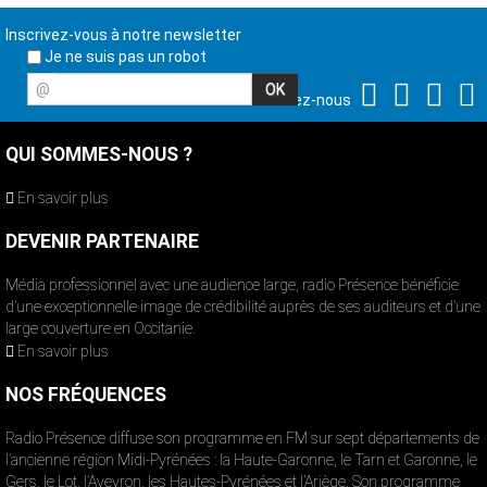
Inscrivez-vous à notre newsletter
Je ne suis pas un robot
@
Suivez-nous
QUI SOMMES-NOUS ?
En savoir plus
DEVENIR PARTENAIRE
Média professionnel avec une audience large, radio Présence bénéficie
d’une exceptionnelle image de crédibilité auprès de ses auditeurs et d’une
large couverture en Occitanie.
En savoir plus
NOS FRÉQUENCES
Radio Présence diffuse son programme en FM sur sept départements de
l’ancienne région Midi-Pyrénées : la Haute-Garonne, le Tarn et Garonne, le
Gers, le Lot, l’Aveyron, les Hautes-Pyrénées et l’Ariège. Son programme