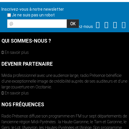
Inscrivez-vous à notre newsletter
Je ne suis pas un robot
@
Suivez-nous
QUI SOMMES-NOUS ?
En savoir plus
DEVENIR PARTENAIRE
Média professionnel avec une audience large, radio Présence bénéficie
d’une exceptionnelle image de crédibilité auprès de ses auditeurs et d’une
large couverture en Occitanie.
En savoir plus
NOS FRÉQUENCES
Radio Présence diffuse son programme en FM sur sept départements de
l’ancienne région Midi-Pyrénées : la Haute-Garonne, le Tarn et Garonne, le
Gers, le Lot, l’Aveyron, les Hautes-Pyrénées et l’Ariège. Son programme