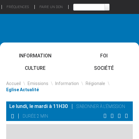
FRÉQUENCES
FAIRE UN DON
INFORMATION
FOI
CULTURE
SOCIÉTÉ
Accueil
\
Emissions
\
Information
\
Régionale
\
Eglise Actualité
Le lundi, le mardi à 11H30
S'ABONNER À L'ÉMISSION
DURÉE 2 MIN