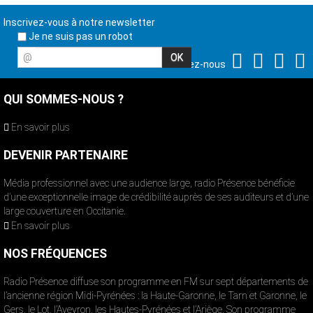
Inscrivez-vous à notre newsletter
Je ne suis pas un robot
@
Suivez-nous
QUI SOMMES-NOUS ?
En savoir plus
DEVENIR PARTENAIRE
Média professionnel avec une audience large, radio Présence bénéficie
d’une exceptionnelle image de crédibilité auprès de ses auditeurs et d’une
large couverture en Occitanie.
En savoir plus
NOS FRÉQUENCES
Radio Présence diffuse son programme en FM sur sept départements de
l’ancienne région Midi-Pyrénées : la Haute-Garonne, le Tarn et Garonne, le
Gers, le Lot, l’Aveyron, les Hautes-Pyrénées et l’Ariège. Son programme