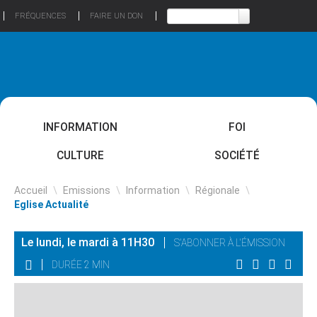
FRÉQUENCES
FAIRE UN DON
INFORMATION
FOI
CULTURE
SOCIÉTÉ
Accueil
\
Emissions
\
Information
\
Régionale
\
Eglise Actualité
Le lundi, le mardi à 11H30
S'ABONNER À L'ÉMISSION
DURÉE 2 MIN