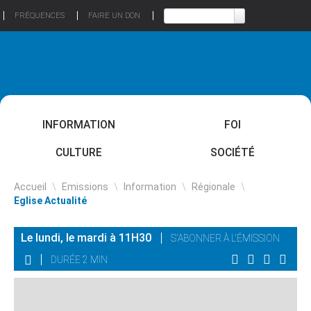
FRÉQUENCES
FAIRE UN DON
INFORMATION
FOI
CULTURE
SOCIÉTÉ
Accueil
\
Emissions
\
Information
\
Régionale
\
Eglise Actualité
Le lundi, le mardi à 11H30
S'ABONNER À L'ÉMISSION
DURÉE 2 MIN