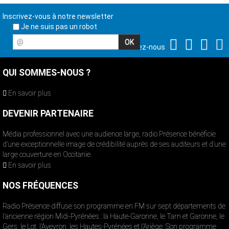
Inscrivez-vous à notre newsletter
Je ne suis pas un robot
@
Suivez-nous
QUI SOMMES-NOUS ?
En savoir plus
DEVENIR PARTENAIRE
Média professionnel avec une audience large, radio Présence bénéficie
d’une exceptionnelle image de crédibilité auprès de ses auditeurs et d’une
large couverture en Occitanie.
En savoir plus
NOS FRÉQUENCES
Radio Présence diffuse son programme en FM sur sept départements de
l’ancienne région Midi-Pyrénées : la Haute-Garonne, le Tarn et Garonne, le
Gers, le Lot, l’Aveyron, les Hautes-Pyrénées et l’Ariège. Son programme