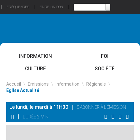
FRÉQUENCES
FAIRE UN DON
INFORMATION
FOI
CULTURE
SOCIÉTÉ
Accueil
\
Emissions
\
Information
\
Régionale
\
Eglise Actualité
Le lundi, le mardi à 11H30
S'ABONNER À L'ÉMISSION
DURÉE 2 MIN