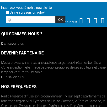
Inscrivez-vous à notre newsletter
Je ne suis pas un robot
@
Suivez-nous
QUI SOMMES-NOUS ?
En savoir plus
DEVENIR PARTENAIRE
Média professionnel avec une audience large, radio Présence bénéficie
d’une exceptionnelle image de crédibilité auprès de ses auditeurs et d’une
large couverture en Occitanie.
En savoir plus
NOS FRÉQUENCES
Radio Présence diffuse son programme en FM sur sept départements de
l’ancienne région Midi-Pyrénées : la Haute-Garonne, le Tarn et Garonne, le
Gers, le Lot, l’Aveyron, les Hautes-Pyrénées et l’Ariège. Son programme