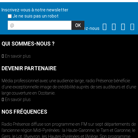
Inscrivez-vous à notre newsletter
Je ne suis pas un robot
@
Suivez-nous
QUI SOMMES-NOUS ?
En savoir plus
DEVENIR PARTENAIRE
Média professionnel avec une audience large, radio Présence bénéficie
d’une exceptionnelle image de crédibilité auprès de ses auditeurs et d’une
large couverture en Occitanie.
En savoir plus
NOS FRÉQUENCES
Radio Présence diffuse son programme en FM sur sept départements de
l’ancienne région Midi-Pyrénées : la Haute-Garonne, le Tarn et Garonne, le
Gers, le Lot, l’Aveyron, les Hautes-Pyrénées et l’Ariège. Son programme