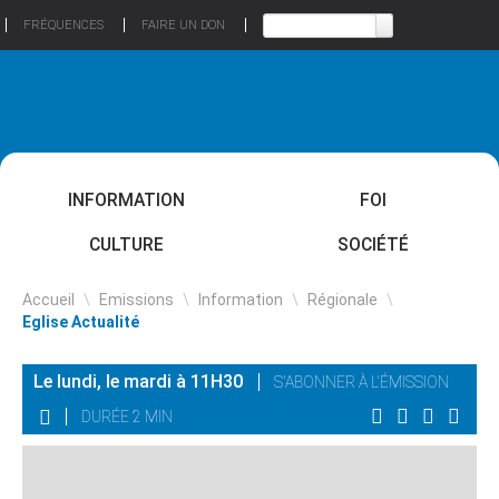
FRÉQUENCES
FAIRE UN DON
INFORMATION
FOI
CULTURE
SOCIÉTÉ
Accueil
\
Emissions
\
Information
\
Régionale
\
Eglise Actualité
Le lundi, le mardi à 11H30
S'ABONNER À L'ÉMISSION
DURÉE 2 MIN