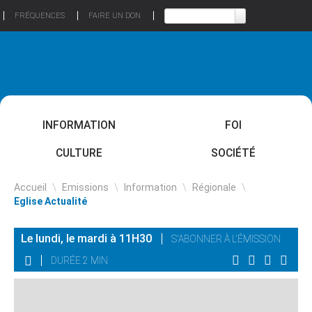
FRÉQUENCES
FAIRE UN DON
INFORMATION
FOI
CULTURE
SOCIÉTÉ
Accueil
\
Emissions
\
Information
\
Régionale
\
Eglise Actualité
Le lundi, le mardi à 11H30
S'ABONNER À L'ÉMISSION
DURÉE 2 MIN