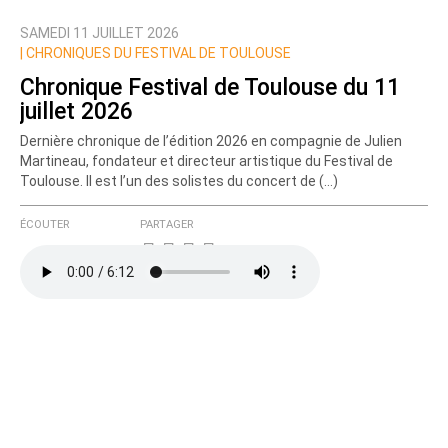
SAMEDI 11 JUILLET 2026
Nom
|
CHRONIQUES DU FESTIVAL DE TOULOUSE
Chronique Festival de Toulouse du 11
juillet 2026
Courriel (non publié)
Dernière chronique de l’édition 2026 en compagnie de Julien
Martineau, fondateur et directeur artistique du Festival de
Toulouse. Il est l’un des solistes du concert de (…)
Ajoutez votre commentaire ici
ÉCOUTER
PARTAGER
Texte de votre message