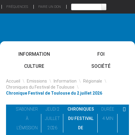
FRÉQUENCES
FAIRE UN DON
INFORMATION
FOI
CULTURE
SOCIÉTÉ
Accueil
\
Emissions
\
Information
\
Régionale
\
Chroniques du Festival de Toulouse
\
Chronique Festival de Toulouse du 2 juillet 2026
S'ABONNER
JEUDI 2
CHRONIQUES
DURÉE
À
JUILLET
DU FESTIVAL
4 MIN
L'ÉMISSION
2026
DE