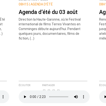
ux commentaires de cette discussion par email
08H15 |
AGENDA D’ÉTÉ
08H1
Agenda d’été du 03 août
Ag
’Été
Direction la Haute-Garonne, où le Festival
Rend
it
international de films Terres Vivantes en
Fest
e,
Comminges débute aujourd’hui. Pendant
jusq
…)
quelques jours, documentaires, films de
atel
fiction, (…)
mêle
ÉCOUTER
PARTAGER
ÉCOU