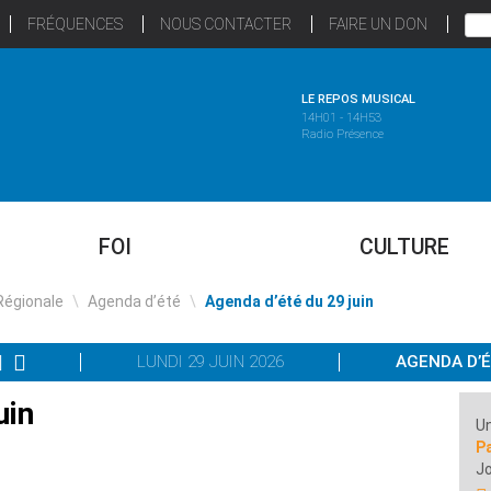
FRÉQUENCES
NOUS CONTACTER
FAIRE UN DON
LE REPOS MUSICAL
14H01 - 14H53
Radio Présence
FOI
CULTURE
Régionale
\
Agenda d’été
\
Agenda d’été du 29 juin
LUNDI 29 JUIN 2026
AGENDA D’
uin
Un
P
Jo