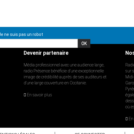
e ne suis pas un robot
Devenir partenaire
Nos
Média professionnel avec une audience large,
Radi
radio Présence bénéficie d’une exceptionnelle
sur 
image de crédibilité auprès de ses auditeurs et
Midi
d’une large couverture en Occitanie.
Garon
Pyré
En savoir plus
égal
dess
où e
En 