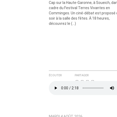
Cap sur la Haute-Garonne, à Soueich, dan
Courriel (non publié)
cadre du Festival Terres Vivantes en
Comminges. Un ciné-débat est proposé 
soir à la salle des fêtes. À 18 heures,
découvrez le (…)
Ajoutez votre commentair
Texte de votre message
ÉCOUTER
PARTAGER
MARDI 4 AOÛT 2026