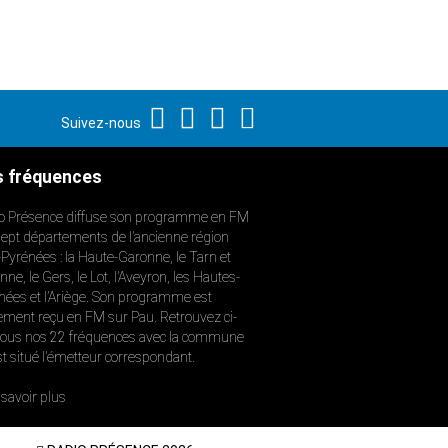
Suivez-nous
 fréquences
o Présence diffuse son programme en FM
sept départements de l’ancienne région
-Pyrénées : la Haute-Garonne, le Tarn et
ne, le Gers, le Lot, l’Aveyron, les Hautes-
nées et l’Ariège. Son programme est
ement reçu en FM sur Pau. Retrouvez ci-
ous nos 22 fréquences avec la commune
st situé l’émetteur correspondant.
savoir plus