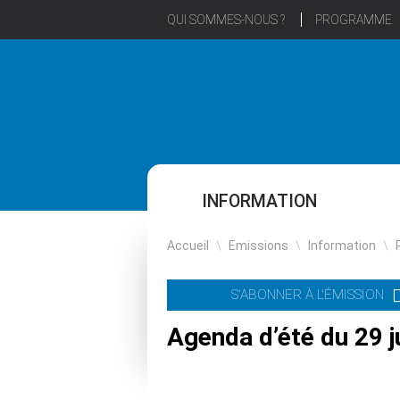
QUI SOMMES-NOUS ?
PROGRAMME
INFORMATION
Accueil
\
Emissions
\
Information
\
S'ABONNER À L'ÉMISSION
Agenda d’été du 29 j