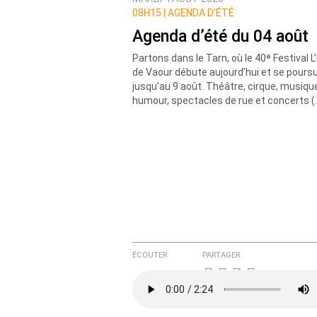
Prévenez-moi de tous les nouvea
08H15 |
AGENDA D’ÉTÉ
Agenda d’été du 04 août
Partons dans le Tarn, où le 40ᵉ Festival L
de Vaour débute aujourd’hui et se poursu
jusqu’au 9 août. Théâtre, cirque, musiqu
humour, spectacles de rue et concerts (
ÉCOUTER
PARTAGER