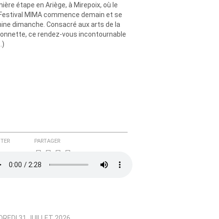
ière étape en Ariège, à Mirepoix, où le
Festival MIMA commence demain et se
ine dimanche. Consacré aux arts de la
onnette, ce rendez-vous incontournable
…)
TER
PARTAGER
REDI 31 JUILLET 2026