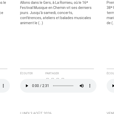
s le
Allons dans le Gers, à La Romieu, où le 16ᵉ
Prem
Festival Musique en Chemin vit ses derniers
38ᵉ 
ce
jours. Jusqu’à samedi, concerts,
term
conférences, ateliers et balades musicales
mari
animent le (…)
de (
e ici
ÉCOUTER
PARTAGER
ÉCOU
LUNDI 3 AOÛT 2026
VEND