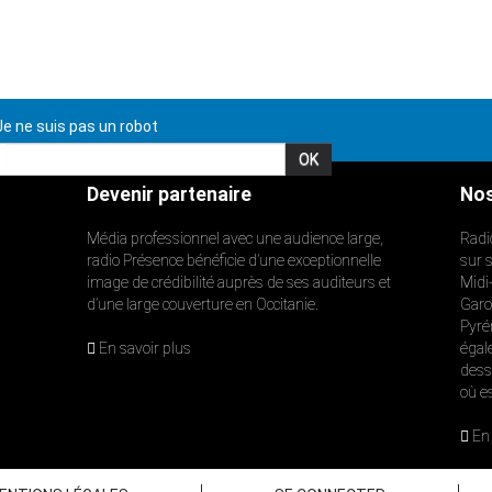
e ne suis pas un robot
Devenir partenaire
Nos
Média professionnel avec une audience large,
Radi
radio Présence bénéficie d’une exceptionnelle
sur 
image de crédibilité auprès de ses auditeurs et
Midi
d’une large couverture en Occitanie.
Garon
Pyré
En savoir plus
égal
dess
où e
En 