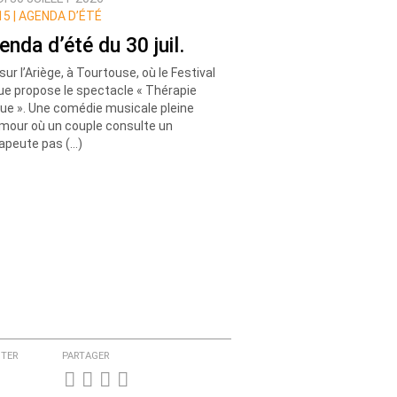
5 |
AGENDA D’ÉTÉ
enda d’été du 30 juil.
sur l’Ariège, à Tourtouse, où le Festival
que propose le spectacle « Thérapie
que ». Une comédie musicale pleine
mour où un couple consulte un
apeute pas (…)
TER
PARTAGER