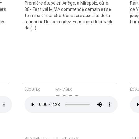
ᵉ
Première étape en Ariège, à Mirepoix, où le
Part
iers
38ᵉ Festival MIMA commence demain et se
de V
termine dimanche. Consacré aux arts de la
jusq
les
marionnette, ce rendez-vous incontournable
humo
de (…)
e ici
ÉCOUTER
PARTAGER
ÉCOU
VENDREDI 31 JUILLET 2026
JEUD