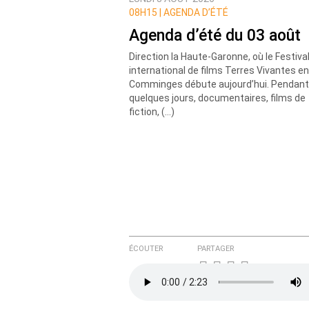
Prévenez-moi de tous les nouvea
08H15 |
AGENDA D’ÉTÉ
Agenda d’été du 03 août
Direction la Haute-Garonne, où le Festiva
international de films Terres Vivantes en
Comminges débute aujourd’hui. Pendant
quelques jours, documentaires, films de
fiction, (…)
ÉCOUTER
PARTAGER