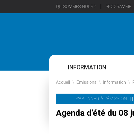
QUI SOMMES-NOUS ?
PROGRAMME
INFORMATION
Accueil
\
Emissions
\
Information
\
S'ABONNER À L'ÉMISSION
Agenda d’été du 08 ju