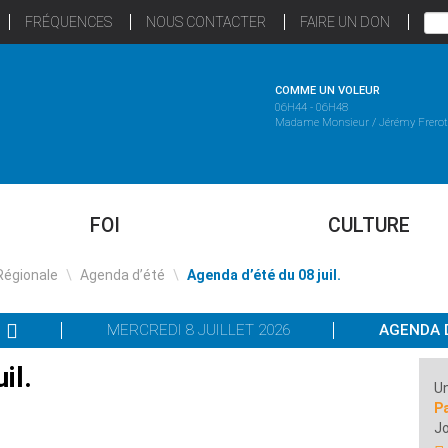
FRÉQUENCES
NOUS CONTACTER
FAIRE UN DON
COMME UN VOLEUR
06H44 - 06H48
Madame Monsieur / Jérémy Frerot
FOI
CULTURE
Régionale
\
Agenda d’été
\
Agenda d’été du 08 juil.
MERCREDI 8 JUILLET 2026
AGENDA 
il.
Un
P
Jo