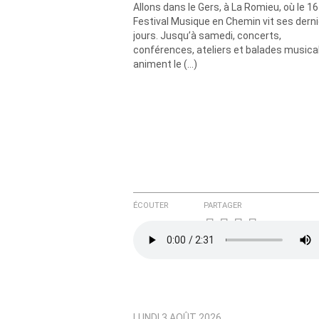
Allons dans le Gers, à La Romieu, où le 16
Courriel (non publié)
Festival Musique en Chemin vit ses dern
jours. Jusqu’à samedi, concerts,
conférences, ateliers et balades musica
animent le (…)
Ajoutez votre commentair
Texte de votre message
ÉCOUTER
PARTAGER
LUNDI 3 AOÛT 2026