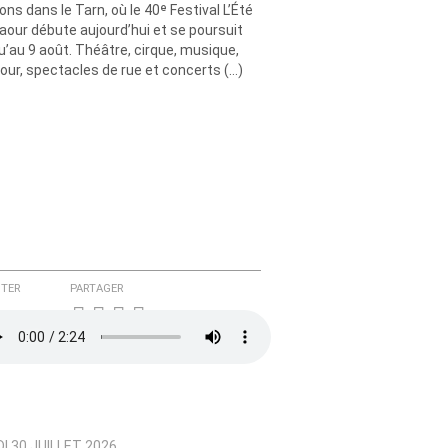
ons dans le Tarn, où le 40ᵉ Festival L’Été
aour débute aujourd’hui et se poursuit
u’au 9 août. Théâtre, cirque, musique,
ur, spectacles de rue et concerts (…)
TER
PARTAGER
I 30 JUILLET 2026