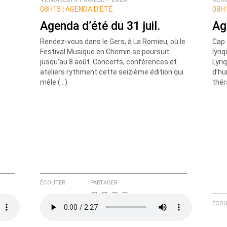
ux commentaires de cette discussion par email
08H15 |
AGENDA D’ÉTÉ
08H1
Agenda d’été du 31 juil.
Ag
l
Rendez-vous dans le Gers, à La Romieu, où le
Cap 
Festival Musique en Chemin se poursuit
lyri
jusqu’au 8 août. Concerts, conférences et
Lyri
ateliers rythment cette seizième édition qui
d’hu
mêle (…)
thér
ÉCOUTER
PARTAGER
ÉCOU