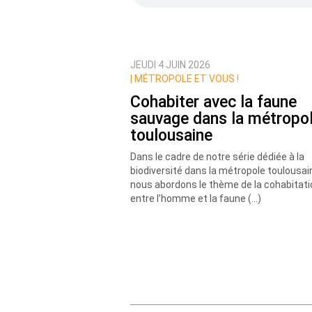
JEUDI 4 JUIN 2026
Prévenez-moi de tous les nouvea
|
MÉTROPOLE ET VOUS !
Cohabiter avec la faune
sauvage dans la métropo
toulousaine
Dans le cadre de notre série dédiée à la
biodiversité dans la métropole toulousai
nous abordons le thème de la cohabitati
entre l’homme et la faune (…)