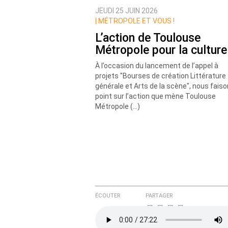
JEUDI 25 JUIN 2026
Nom
|
MÉTROPOLE ET VOUS !
L’action de Toulouse
Métropole pour la culture
Courriel (non publié)
À l’occasion du lancement de l’appel à
projets "Bourses de création Littérature
générale et Arts de la scène", nous faiso
point sur l’action que mène Toulouse
Ajoutez votre commentair
Métropole (…)
Texte de votre message
ÉCOUTER
PARTAGER