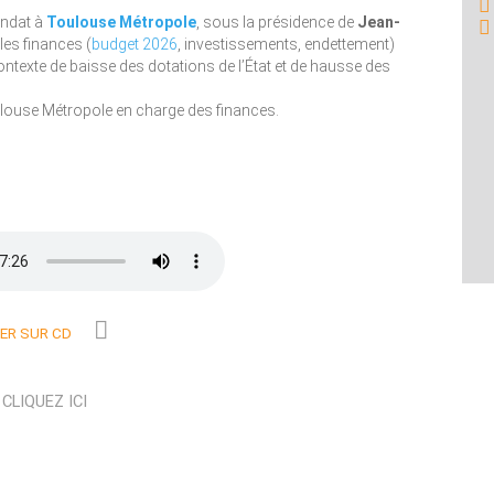
andat à
Toulouse Métropole
, sous la présidence de
Jean-
les finances (
budget 2026
, investissements, endettement)
contexte de baisse des dotations de l’État et de hausse des
oulouse Métropole en charge des finances.
R SUR CD
N
CLIQUEZ ICI