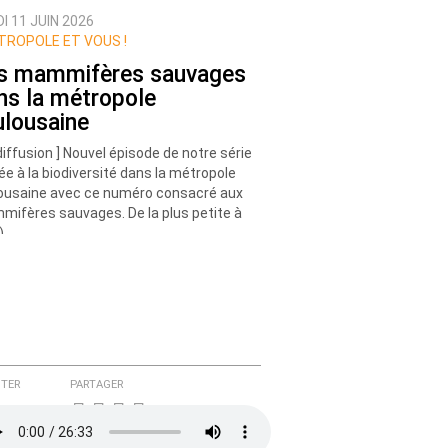
I 11 JUIN 2026
ROPOLE ET VOUS !
s mammifères sauvages
ns la métropole
ulousaine
diffusion ] Nouvel épisode de notre série
ée à la biodiversité dans la métropole
ousaine avec ce numéro consacré aux
ifères sauvages. De la plus petite à
)
TER
PARTAGER