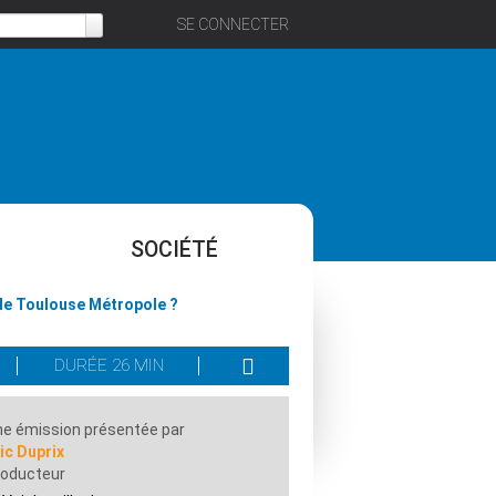
SE CONNECTER
SOCIÉTÉ
 de Toulouse Métropole ?
DURÉE 26 MIN
e émission présentée par
ic Duprix
roducteur