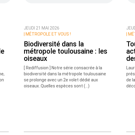
JEUDI 21 MAI 2026
JEUD
ux commentaires de cette discussion par email
|
MÉTROPOLE ET VOUS !
|
MÉT
Biodiversité dans la
To
le
métropole toulousaine : les
ac
oiseaux
de
[ Rediffusion ] Notre série consacrée à la
Laur
ne,
biodiversité dans la métropole toulousaine
prés
on
se prolonge avec un 2e volet dédié aux
de l
oiseaux..Quelles espèces sont (…)
déco