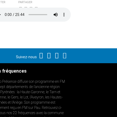
TER
PARTAGER
Suivez-nous
 fréquences
o Présence diffuse son programme en FM
sept départements de l’ancienne région
-Pyrénées : la Haute-Garonne, le Tarn et
ne, le Gers, le Lot, l’Aveyron, les Hautes-
nées et l’Ariège. Son programme est
ement reçu en FM sur Pau. Retrouvez ci-
ous nos 22 fréquences avec la commune