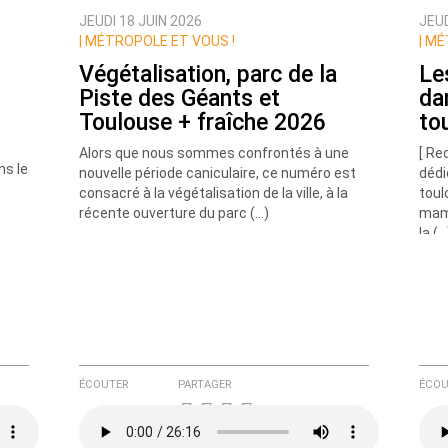
JEUDI 18 JUIN 2026
JEUD
|
MÉTROPOLE ET VOUS !
|
MÉT
Végétalisation, parc de la
Le
Piste des Géants et
da
Toulouse + fraîche 2026
to
Alors que nous sommes confrontés à une
[ Re
ns le
nouvelle période caniculaire, ce numéro est
dédi
consacré à la végétalisation de la ville, à la
toul
e ici
récente ouverture du parc (…)
mamm
la (…
ÉCOUTER
PARTAGER
ÉCOU