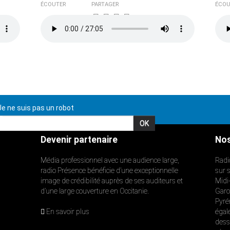
ÉCOUTER
PARTAGER
ÉCOU
e ne suis pas un robot
Devenir partenaire
Nos
Média professionnel avec une audience large,
Radi
radio Présence bénéficie d’une exceptionnelle
sur 
image de crédibilité auprès de ses auditeurs et
Midi
d’une large couverture en Occitanie.
Garon
Pyré
En savoir plus
égal
dess