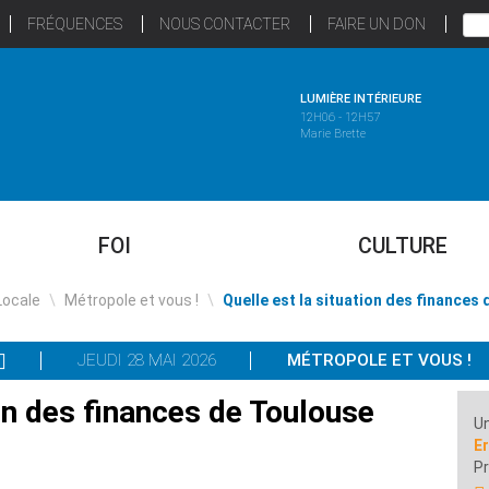
FRÉQUENCES
NOUS CONTACTER
FAIRE UN DON
LUMIÈRE INTÉRIEURE
12H06 - 12H57
Marie Brette
FOI
CULTURE
Locale
\
Métropole et vous !
\
Quelle est la situation des finances
JEUDI 28 MAI 2026
MÉTROPOLE ET VOUS !
ion des finances de Toulouse
Un
Er
P