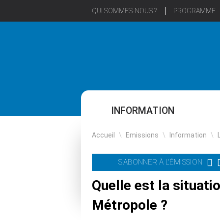
QUI SOMMES-NOUS ?
PROGRAMME
INFORMATION
Accueil
\
Emissions
\
Information
\
S'ABONNER À L'ÉMISSION
Quelle est la situat
Métropole ?