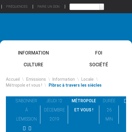
FRÉQUENCES
FAIRE UN DON
INFORMATION
FOI
CULTURE
SOCIÉTÉ
Accueil
\
Emissions
\
Information
\
Locale
\
Métropole et vous !
\
Pibrac à travers les siècles
S'ABONNER
JEUDI 12
MÉTROPOLE
DURÉE
À
DÉCEMBRE
ET VOUS !
26
L'ÉMISSION
2019
MIN