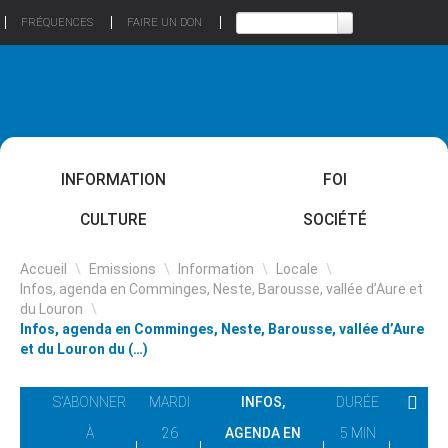
FRÉQUENCES
FAIRE UN DON
INFORMATION
FOI
CULTURE
SOCIÉTÉ
Accueil
\
Emissions
\
Information
\
Locale
\
Infos, agenda en Comminges, Neste, Barousse, vallée d’Aure et
du Louron
\
Infos, agenda en Comminges, Neste, Barousse, vallée d’Aure
et du Louron du (…)
S'ABONNER
MARDI
INFOS,
DURÉE
À
26
AGENDA EN
5 MIN