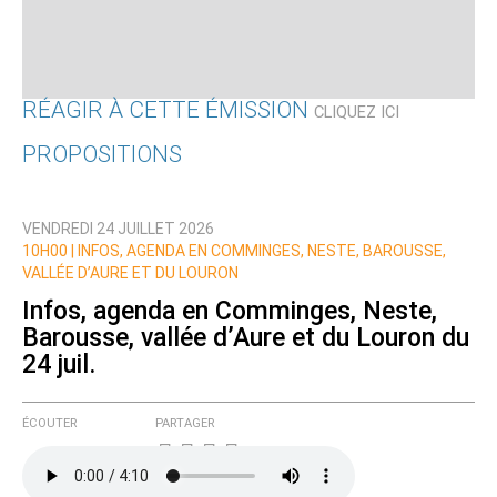
RÉAGIR À CETTE ÉMISSION
CLIQUEZ ICI
PROPOSITIONS
Qui êtes-vous ?
VENDREDI 24 JUILLET 2026
Nom
10H00 |
INFOS, AGENDA EN COMMINGES, NESTE, BAROUSSE,
VALLÉE D’AURE ET DU LOURON
Infos, agenda en Comminges, Neste,
Barousse, vallée d’Aure et du Louron du
Courriel (non publié)
24 juil.
ÉCOUTER
PARTAGER
Ajoutez votre commentaire ici
Texte de votre message