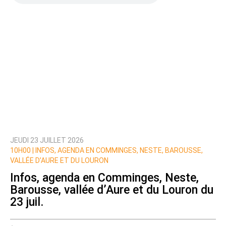
JEUDI 23 JUILLET 2026
Prévenez-moi de tous les nouveaux commentaires
10H00 |
INFOS, AGENDA EN COMMINGES, NESTE, BAROUSSE,
de cette discussion par email
VALLÉE D’AURE ET DU LOURON
Infos, agenda en Comminges, Neste,
Barousse, vallée d’Aure et du Louron du
23 juil.