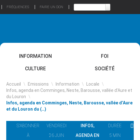
FRÉQUENCES
FAIRE UN DON
INFORMATION
FOI
CULTURE
SOCIÉTÉ
Accueil
\
Emissions
\
Information
\
Locale
\
Infos, agenda en Comminges, Neste, Barousse, vallée d’Aure et
du Louron
\
Infos, agenda en Comminges, Neste, Barousse, vallée d’Aure
et du Louron du (…)
S'ABONNER
VENDREDI
INFOS,
DURÉE
À
26 JUIN
AGENDA EN
5 MIN