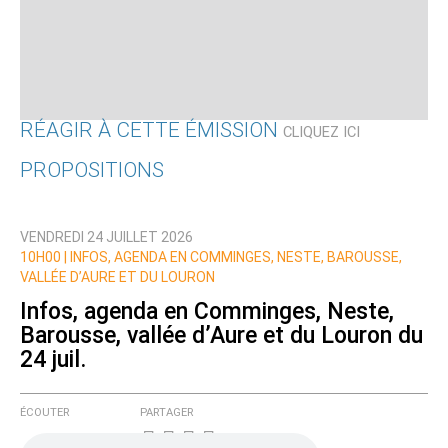
RÉAGIR À CETTE ÉMISSION
CLIQUEZ ICI
PROPOSITIONS
Qui êtes-vous ?
VENDREDI 24 JUILLET 2026
Nom
10H00 |
INFOS, AGENDA EN COMMINGES, NESTE, BAROUSSE,
VALLÉE D’AURE ET DU LOURON
Infos, agenda en Comminges, Neste,
Barousse, vallée d’Aure et du Louron du
Courriel (non publié)
24 juil.
ÉCOUTER
PARTAGER
Ajoutez votre commentaire ici