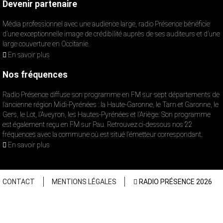
Devenir partenaire
Média professionnel avec une audience large, radio Présence bénéficie
d’une exceptionnelle image de crédibilité auprès de ses auditeurs et d’une
large couverture en Occitanie.
En savoir plus
Nos fréquences
Radio Présence diffuse son programme en FM sur sept départements de
l’ancienne région Midi-Pyrénées : la Haute-Garonne, le Tarn et Garonne, le
Gers, le Lot, l’Aveyron, les Hautes-Pyrénées et l’Ariège. Son programme
est également reçu en FM sur Pau. Retrouvez ci-dessous nos 22
fréquences avec la commune où est situé l’émetteur correspondant.
En savoir plus
CONTACT
MENTIONS LÉGALES
RADIO PRÉSENCE 2026