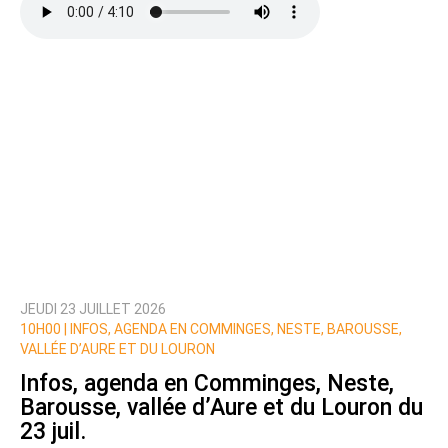
Texte de votre message
JEUDI 23 JUILLET 2026
Prévenez-moi de tous les nouveaux commentaires
10H00 |
INFOS, AGENDA EN COMMINGES, NESTE, BAROUSSE,
de cette discussion par email
VALLÉE D’AURE ET DU LOURON
Infos, agenda en Comminges, Neste,
Barousse, vallée d’Aure et du Louron du
23 juil.