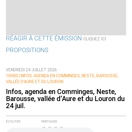
RÉAGIR À CETTE ÉMISSION
CLIQUEZ ICI
PROPOSITIONS
Qui êtes-vous ?
VENDREDI 24 JUILLET 2026
Nom
10H00 |
INFOS, AGENDA EN COMMINGES, NESTE, BAROUSSE,
VALLÉE D’AURE ET DU LOURON
Infos, agenda en Comminges, Neste,
Barousse, vallée d’Aure et du Louron du
Courriel (non publié)
24 juil.
ÉCOUTER
PARTAGER
Ajoutez votre commentaire ici