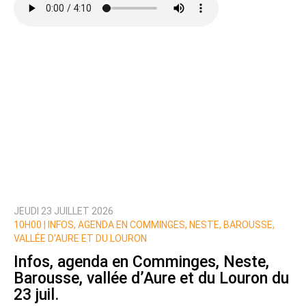
Texte de votre message
JEUDI 23 JUILLET 2026
Prévenez-moi de tous les nouveaux commentaires
10H00 |
INFOS, AGENDA EN COMMINGES, NESTE, BAROUSSE,
de cette discussion par email
VALLÉE D’AURE ET DU LOURON
Infos, agenda en Comminges, Neste,
Barousse, vallée d’Aure et du Louron du
23 juil.