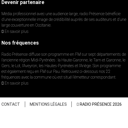
Devenir partenaire
Média professionnel avec une audience large, radio Présence bénéficie
d’une exceptionnelle image de crédibilité auprès de ses auditeurs et d’une
large couverture en Occitanie.
En savoir plus
Nos fréquences
Radio Présence diffuse son programme en FM sur sept départements de
l’ancienne région Midi-Pyrénées : la Haute-Garonne, le Tarn et Garonne, le
Gers, le Lot, l’Aveyron, les Hautes-Pyrénées et l’Ariège. Son programme
est également reçu en FM sur Pau. Retrouvez ci-dessous nos 22
fréquences avec la commune où est situé l’émetteur correspondant.
En savoir plus
CONTACT
MENTIONS LÉGALES
RADIO PRÉSENCE 2026