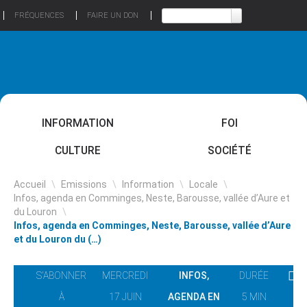
FRÉQUENCES
FAIRE UN DON
INFORMATION
FOI
CULTURE
SOCIÉTÉ
Accueil
\
Emissions
\
Information
\
Locale
\
Infos, agenda en Comminges, Neste, Barousse, vallée d’Aure et
du Louron
\
Infos, agenda en Comminges, Neste, Barousse, vallée d’Aure
et du Louron du (…)
S'ABONNER
MERCREDI
INFOS,
DURÉE
À
17 JUIN
AGENDA EN
5 MIN